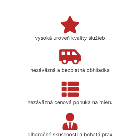
vysoká úroveň kvality služieb
nezáväzná a bezplatná obhliadka
nezáväzná cenová ponuka na mieru
dlhoročné skúsenosti a bohatá prax