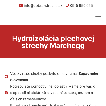
info@dobra-strecha.sk
0915 950 055
Hydroizolácia plechovej
strechy Marchegg
Všetky naše služby poskytujeme v rámci
Západného
Slovenska
.
Potrebujete pomôcť v inej oblasti? Máme pre vás k
dispozícii aj elektrikára, vodoinštalatéra, murára a
ďalších remeselníkov.
Ponúkame komplexné služby vrátane tých, ktoré nie