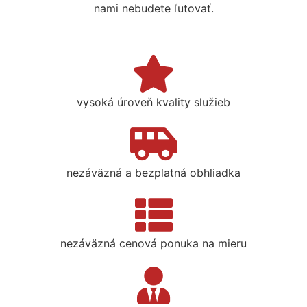
nami nebudete ľutovať.
vysoká úroveň kvality služieb
nezáväzná a bezplatná obhliadka
nezáväzná cenová ponuka na mieru