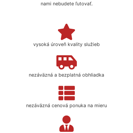
nami nebudete ľutovať.
vysoká úroveň kvality služieb
nezáväzná a bezplatná obhliadka
nezáväzná cenová ponuka na mieru