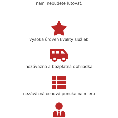
nami nebudete ľutovať.
vysoká úroveň kvality služieb
nezáväzná a bezplatná obhliadka
nezáväzná cenová ponuka na mieru