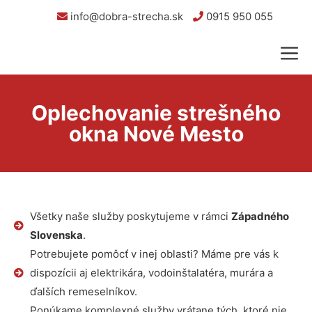
info@dobra-strecha.sk
0915 950 055
Oplechovanie strešného
okna Nové Mesto
Všetky naše služby poskytujeme v rámci
Západného
Slovenska
.
Potrebujete pomôcť v inej oblasti? Máme pre vás k
dispozícii aj elektrikára, vodoinštalatéra, murára a
ďalších remeselníkov.
Ponúkame komplexné služby vrátane tých, ktoré nie