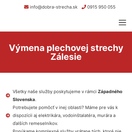
info@dobra-strecha.sk
0915 950 055
Výmena plechovej strechy
Zálesie
Všetky naše služby poskytujeme v rámci
Západného
Slovenska
.
Potrebujete pomôcť v inej oblasti? Máme pre vás k
dispozícii aj elektrikára, vodoinštalatéra, murára a
ďalších remeselníkov.
Ponúkame komplexné služby vrátane tých, ktoré nie