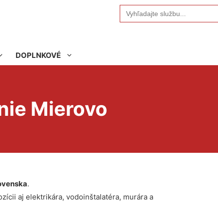
Search
for:
DOPLNKOVÉ
nie Mierovo
ovenska
.
ícii aj elektrikára, vodoinštalatéra, murára a