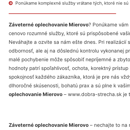
Ponúkame komplexné služby vrátane tých, ktoré nie sú
Záveterné oplechovanie Mierovo
? Ponúkame vám p
cenovo rozumné služby, ktoré sú prispôsobené vaš
Neváhajte a ozvite sa nám ešte dnes. Pri realizácií
odbornosť, ale aj na dôslednú kontrolu vykonanej p
malé pochybenie môže spôsobiť nepríjemné a zbyto
hodnoty patrí spoľahlivosť, ochota, korektný príst
spokojnosť každého zákazníka, ktorá je pre nás vžd
dlhoročné skúsenosti, bohatú prax a sú plne k vaš
oplechovanie Mierovo
– www.dobra-strecha.sk je t
Záveterné oplechovanie Mierovo
– nechajte to na 