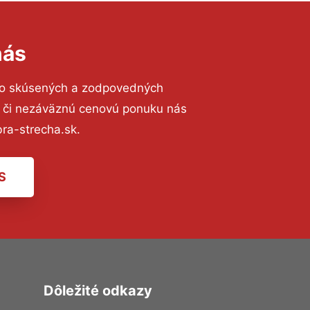
nás
to skúsených a zodpovedných
ií či nezáväznú cenovú ponuku nás
ra-strecha.sk.
S
Dôležité odkazy