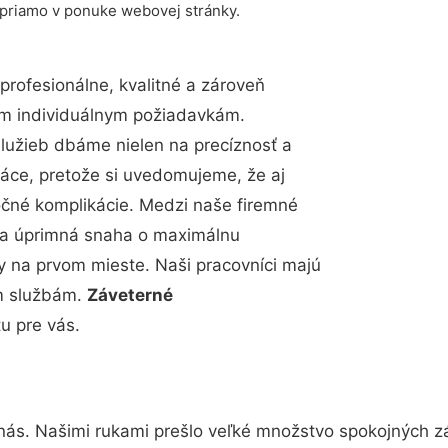
 priamo v ponuke webovej stránky.
rofesionálne, kvalitné a zároveň
im individuálnym požiadavkám.
 služieb dbáme nielen na precíznosť a
ráce, pretože si uvedomujeme, že aj
čné komplikácie. Medzi naše firemné
up a úprimná snaha o maximálnu
y na prvom mieste. Naši pracovníci majú
im službám.
Záveterné
u pre vás.
nás. Našimi rukami prešlo veľké množstvo spokojných z