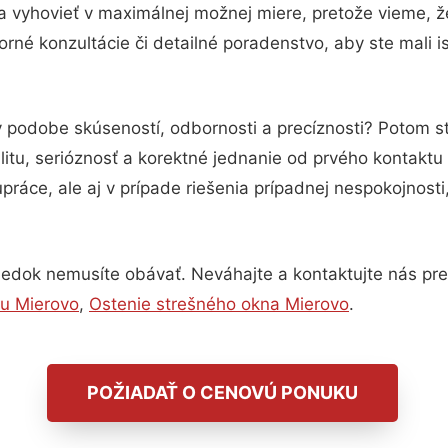
a vyhovieť v maximálnej možnej miere, pretože vieme, 
rné konzultácie či detailné poradenstvo, aby ste mali i
v podobe skúseností, odbornosti a precíznosti? Potom 
itu, serióznosť a korektné jednanie od prvého kontakt
práce, ale aj v prípade riešenia prípadnej nespokojnosti
ledok nemusíte obávať. Neváhajte a kontaktujte nás pre vi
hu Mierovo
,
Ostenie strešného okna Mierovo
.
POŽIADAŤ O CENOVÚ PONUKU