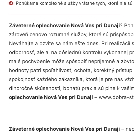
Ponúkame komplexné služby vrátane tých, ktoré nie sú
Záveterné oplechovanie Nová Ves pri Dunaji
? Pon
zároveň cenovo rozumné služby, ktoré sú prispôso
Neváhajte a ozvite sa nám ešte dnes. Pri realizácií
odbornosť, ale aj na dôslednú kontrolu vykonanej p
malé pochybenie môže spôsobiť nepríjemné a zbyto
hodnoty patrí spoľahlivosť, ochota, korektný príst
spokojnosť každého zákazníka, ktorá je pre nás vžd
dlhoročné skúsenosti, bohatú prax a sú plne k vaš
oplechovanie Nová Ves pri Dunaji
– www.dobra-stre
Záveterné oplechovanie Nová Ves pri Dunaji
– nec