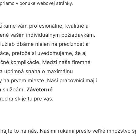
 priamo v ponuke webovej stránky.
úkame vám profesionálne, kvalitné a
bené vašim individuálnym požiadavkám.
 služieb dbáme nielen na precíznosť a
ráce, pretože si uvedomujeme, že aj
čné komplikácie. Medzi naše firemné
up a úprimná snaha o maximálnu
y na prvom mieste. Naši pracovníci majú
im službám.
Záveterné
cha.sk je tu pre vás.
hajte to na nás. Našimi rukami prešlo veľké množstvo s