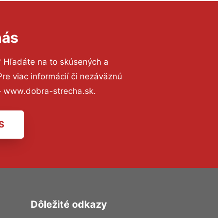
nás
? Hľadáte na to skúsených a
e viac informácií či nezáväznú
– www.dobra-strecha.sk.
S
Dôležité odkazy