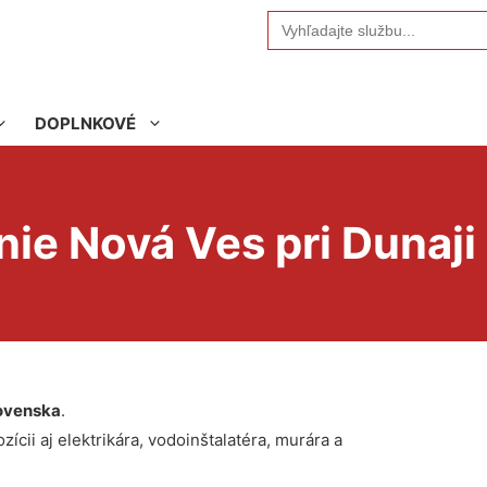
Search
for:
DOPLNKOVÉ
ie Nová Ves pri Dunaji
ovenska
.
ícii aj elektrikára, vodoinštalatéra, murára a