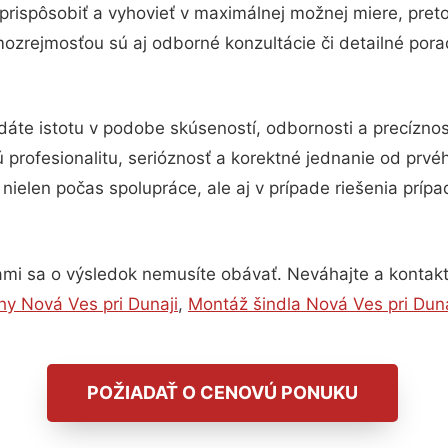
prispôsobiť a vyhovieť v maximálnej možnej miere, pret
ozrejmosťou sú aj odborné konzultácie či detailné pora
dáte istotu v podobe skúseností, odbornosti a precízn
 profesionalitu, serióznosť a korektné jednanie od prv
nielen počas spolupráce, ale aj v prípade riešenia príp
ami sa o výsledok nemusíte obávať. Neváhajte a kontaktujt
chy Nová Ves pri Dunaji
,
Montáž šindla Nová Ves pri Duna
POŽIADAŤ O CENOVÚ PONUKU