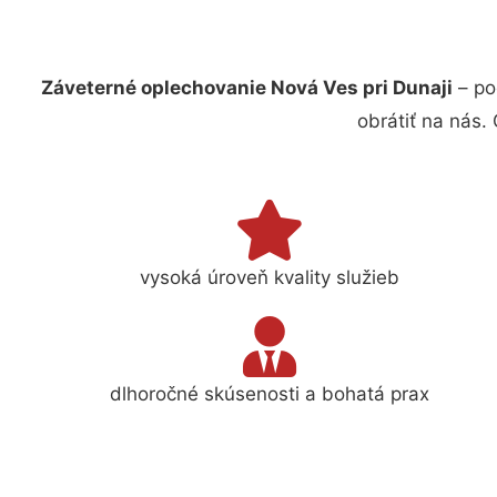
Záveterné oplechovanie Nová Ves pri Dunaji
– po
obrátiť na nás.
vysoká úroveň kvality služieb
dlhoročné skúsenosti a bohatá prax