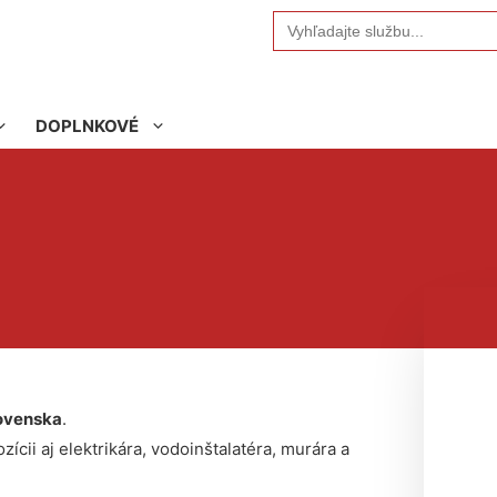
Search
for:
DOPLNKOVÉ
ovenska
.
ícii aj elektrikára, vodoinštalatéra, murára a