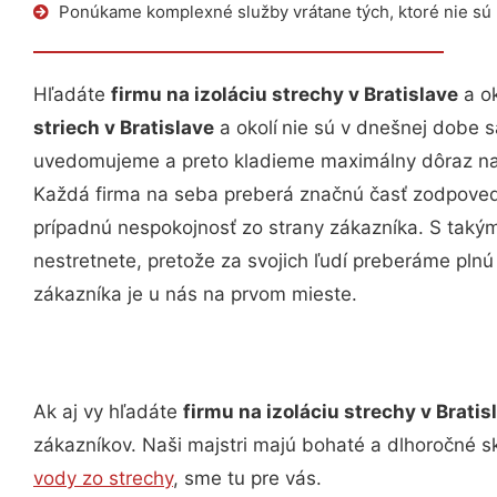
Ponúkame komplexné služby vrátane tých, ktoré nie sú
Hľadáte
firmu na izoláciu strechy v Bratislave
a ok
striech v Bratislave
a okolí
nie sú v dnešnej dobe s
uvedomujeme a preto kladieme maximálny dôraz na s
Každá firma na seba preberá značnú časť zodpovedno
prípadnú nespokojnosť zo strany zákazníka. S taký
nestretnete, pretože za svojich ľudí preberáme pl
zákazníka je u nás na prvom mieste.
Ak aj vy hľadáte
firmu na izoláciu strechy v Brati
zákazníkov. Naši majstri majú bohaté a dlhoročné s
vody zo strechy
, sme tu pre vás.