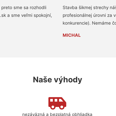
 preto sme sa rozhodli
Stavba šikmej strechy ná
a.sk a sme veľmi spokojní,
profesionálnej úrovni za
konkurencie). Nemáme čo
MICHAL
Naše výhody
nezáväzná a bezplatná obhliadka