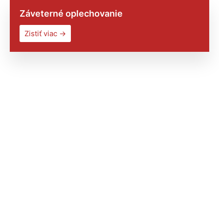
Záveterné oplechovanie
Zistiť viac →