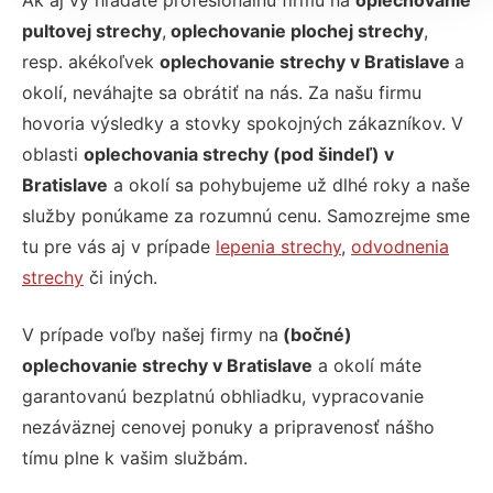
Ak aj vy hľadáte profesionálnu firmu na
oplechovanie
pultovej strechy
,
oplechovanie plochej strechy
,
resp. akékoľvek
oplechovanie strechy v Bratislave
a
okolí, neváhajte sa obrátiť na nás. Za našu firmu
hovoria výsledky a stovky spokojných zákazníkov. V
oblasti
oplechovania strechy (pod šindeľ) v
Bratislave
a okolí sa pohybujeme už dlhé roky a naše
služby ponúkame za rozumnú cenu. Samozrejme sme
tu pre vás aj v prípade
lepenia strechy
,
odvodnenia
strechy
či iných.
V prípade voľby našej firmy na
(bočné)
oplechovanie strechy v Bratislave
a okolí máte
garantovanú bezplatnú obhliadku, vypracovanie
nezáväznej cenovej ponuky a pripravenosť nášho
tímu plne k vašim službám.