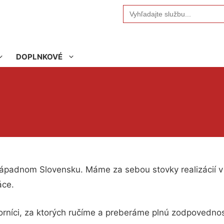
Search
for:
DOPLNKOVÉ
padnom Slovensku. Máme za sebou stovky realizácií v o
áce.
borníci, za ktorých ručíme a preberáme plnú zodpovednos