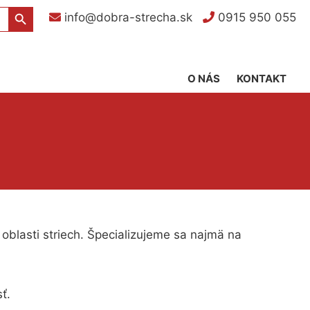
Search Button
info@dobra-strecha.sk
0915 950 055
O NÁS
KONTAKT
blasti striech.
Špecializujeme sa najmä na
ť.