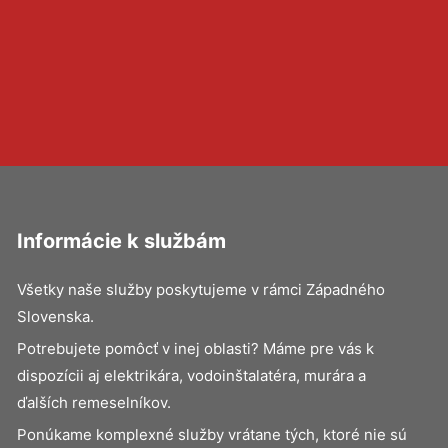
Informácie k službám
Všetky naše služby poskytujeme v rámci Západného
Slovenska.
Potrebujete pomôcť v inej oblasti? Máme pre vás k
dispozícii aj elektrikára, vodoinštalatéra, murára a
ďalších remeselníkov.
Ponúkame komplexné služby vrátane tých, ktoré nie sú