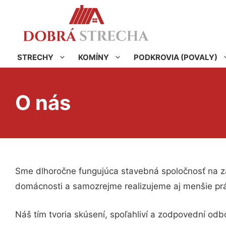
STRECHY
KOMÍNY
PODKROVIA (POVALY)
O nás
Sme dlhoročne fungujúca stavebná spoločnosť na zá
domácnosti a samozrejme realizujeme aj menšie pr
Náš tím tvoria skúsení, spoľahliví a zodpovední od