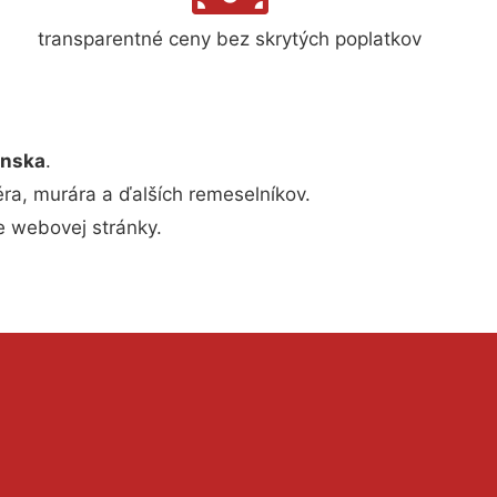
transparentné ceny bez skrytých poplatkov
enska
.
téra, murára a ďalších remeselníkov.
e webovej stránky.