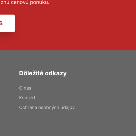
äznú cenovú ponuku.
S
Dôležité odkazy
O nás
Kontakt
Ochrana osobných údajov