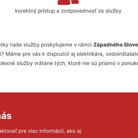
korektný prístup a zodpovednosť za služby
tky naše služby poskytujeme v rámci
Západného Slov
i? Máme pre vás k dispozícii aj elektrikára, vodoinštala
xné služby vrátane tých, ktoré nie sú priamo v ponuk
nás
tovať pre viac informácií, ako aj