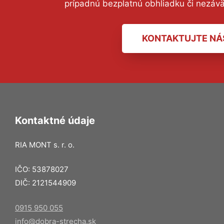
prípadnú bezplatnú obhliadku či nezáv
KONTAKTUJTE NÁ
Kontaktné údaje
RIA MONT s. r. o.
IČO: 53878027
DIČ: 2121544909
0915 950 055
info@dobra-strecha.sk