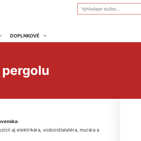
Search
for:
DOPLNKOVÉ
 pergolu
ovenska
.
ícii aj elektrikára, vodoinštalatéra, murára a