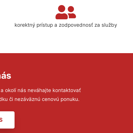
korektný prístup a zodpovednosť za služby
nás
a okolí nás neváhajte kontaktovať
iadku či nezáväznú cenovú ponuku.
S