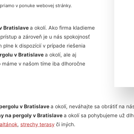
 priamo v ponuke webovej stránky.
v Bratislave
a okolí. Ako firma kladieme
 prístup a zároveň je u nás spokojnosť
lne k dispozícií v prípade riešenia
rgolu v Bratislave
a okolí, ale aj
o máme v našom tíme iba dlhoročne
pergolu v Bratislave
a okolí, neváhajte sa obrátiť na n
y na pergoly v Bratislave
a okolí sa pohybujeme už dl
 altánok
,
strechy terasy
či iných.