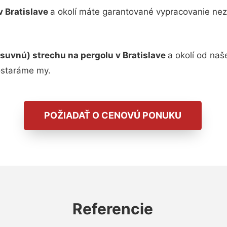
v Bratislave
a okolí máte garantované vypracovanie nez
suvnú) strechu na pergolu v Bratislave
a okolí od naš
ostaráme my.
POŽIADAŤ O CENOVÚ PONUKU
Referencie