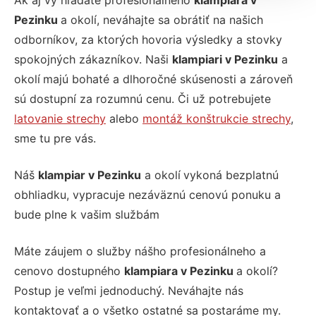
Ak aj vy hľadáte profesionálneho
klampiara v
Pezinku
a okolí, neváhajte sa obrátiť na našich
odborníkov, za ktorých hovoria výsledky a stovky
spokojných zákazníkov. Naši
klampiari v Pezinku
a
okolí
majú bohaté a dlhoročné skúsenosti a zároveň
sú dostupní za rozumnú cenu. Či už potrebujete
latovanie strechy
alebo
montáž konštrukcie strechy
,
sme tu pre vás.
Náš
klampiar v Pezinku
a okolí
vykoná bezplatnú
obhliadku, vypracuje nezáväznú cenovú ponuku a
bude plne k vašim službám
Máte záujem o služby nášho profesionálneho a
cenovo dostupného
klampiara v Pezinku
a okolí?
Postup je veľmi jednoduchý.
Neváhajte nás
kontaktovať a o všetko ostatné sa postaráme my.