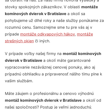
sa obrátiť na nás. Za našu firmu hovoria výsledky a
stovky spokojných zákazníkov. V oblasti
montáže
komínových dvierok v Bratislave
a okolí sa
pohybujeme už dlhé roky a naše služby ponúkame za
rozumnú cenu. Samozrejme sme tu pre vás aj v
prípade
montáže odkvapových hákov
,
montáže
strešných okien
či iných.
V prípade voľby našej firmy na
montáž komínových
dvierok v Bratislave
a okolí máte garantované
vypracovanie nezáväznej cenovej ponuky, ako aj
prípadnú obhliadku a pripravenosť nášho tímu plne k
vašim službám.
Máte záujem o profesionálnu a cenovo výhodnú
montáž komínových dvierok v Bratislave
a okolí od
našej spoločnosti? Postup je veľmi jednoduchý.