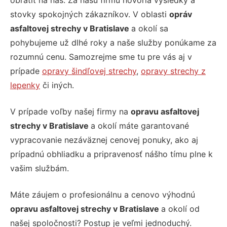
obrátiť na nás. Za našu firmu hovoria výsledky a
stovky spokojných zákazníkov. V oblasti
opráv
asfaltovej strechy v Bratislave
a okolí sa
pohybujeme už dlhé roky a naše služby ponúkame za
rozumnú cenu. Samozrejme sme tu pre vás aj v
prípade
opravy šindľovej strechy
,
opravy strechy z
lepenky
či iných.
V prípade voľby našej firmy na
opravu asfaltovej
strechy v Bratislave
a okolí máte garantované
vypracovanie nezáväznej cenovej ponuky, ako aj
prípadnú obhliadku a pripravenosť nášho tímu plne k
vašim službám.
Máte záujem o profesionálnu a cenovo výhodnú
opravu asfaltovej strechy v Bratislave
a okolí od
našej spoločnosti? Postup je veľmi jednoduchý.