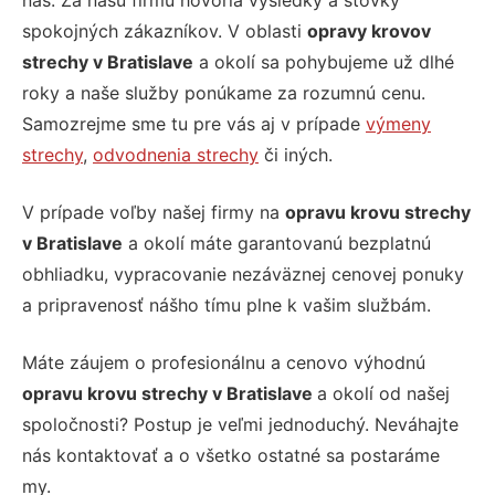
nás. Za našu firmu hovoria výsledky a stovky
spokojných zákazníkov. V oblasti
opravy krovov
strechy v Bratislave
a okolí sa pohybujeme už dlhé
roky a naše služby ponúkame za rozumnú cenu.
Samozrejme sme tu pre vás aj v prípade
výmeny
strechy
,
odvodnenia strechy
či iných.
V prípade voľby našej firmy na
opravu krovu strechy
v Bratislave
a okolí máte garantovanú bezplatnú
obhliadku, vypracovanie nezáväznej cenovej ponuky
a pripravenosť nášho tímu plne k vašim službám.
Máte záujem o profesionálnu a cenovo výhodnú
opravu krovu strechy v Bratislave
a okolí od našej
spoločnosti? Postup je veľmi jednoduchý.
Neváhajte
nás kontaktovať a o všetko ostatné sa postaráme
my.