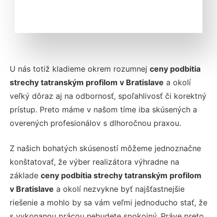
U nás totiž kladieme okrem rozumnej
ceny podbitia
strechy tatranským profilom v Bratislave
a okolí
veľký dôraz aj na odbornosť, spoľahlivosť či korektný
prístup. Preto máme v našom tíme iba skúsených a
overených profesionálov s dlhoročnou praxou.
Z našich bohatých skúseností môžeme jednoznačne
konštatovať, že výber realizátora výhradne na
základe
ceny podbitia strechy tatranským profilom
v Bratislave
a okolí nezvykne byť najšťastnejšie
riešenie a mohlo by sa vám veľmi jednoducho stať, že
s vykonanou prácou nebudete spokojný. Práve preto