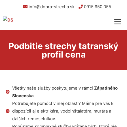
info@dobra-strecha.sk
0915 950 055
Podbitie strechy tatranský
profil cena
Všetky naše služby poskytujeme v rámci
Západného
Slovenska
.
Potrebujete pomôcť v inej oblasti? Máme pre vás k
dispozícii aj elektrikára, vodoinštalatéra, murára a
ďalších remeselníkov.
Ponúkame komplexné služby vrátane tých, ktoré nie