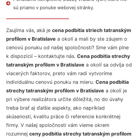
sú priamo v ponuke webovej stránky.
Zaujíma vás, aká je
cena podbitia striech tatranským
profilom v Bratislave
a okolí a mali by ste záujem o
cenovú ponuku od našej spoločnosti? Sme vám plne
k dispozícií – kontaktujte nás.
Cena podbitia strechy
tatranským profilom v Bratislave
a okolí sa odvíja od
viacerých faktorov, preto vám radi vytvoríme
individuálnu cenovú ponuku na mieru.
Cena podbitia
strechy tatranským profilom v Bratislave
a okolí je
pri výbere realizátora určite dôležitá, no do úvahy
treba brať aj ďalšie aspekty, ako napríklad
skúsenosti, kvalitu práce či referencie konkrétnej
firmy. V našej spoločnosti vám vieme okrem
rozumnej
ceny podbitia strechy tatranským profilom