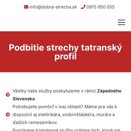
info@dobra-strecha.sk
0915 950 055
Podbitie strechy tatranský
profil
Všetky naše služby poskytujeme v rámci
Západného
Slovenska
.
Potrebujete pomôcť v inej oblasti? Máme pre vás k
dispozícii aj elektrikára, vodoinštalatéra, murára a
ďalších remeselníkov.
Ponúkame komplexné služby vrátane tých, ktoré nie