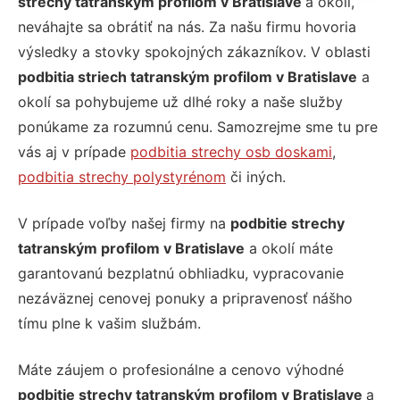
strechy tatranským profilom v Bratislave
a okolí,
neváhajte sa obrátiť na nás. Za našu firmu hovoria
výsledky a stovky spokojných zákazníkov. V oblasti
podbitia striech tatranským profilom v Bratislave
a
okolí sa pohybujeme už dlhé roky a naše služby
ponúkame za rozumnú cenu. Samozrejme sme tu pre
vás aj v prípade
podbitia strechy osb doskami
,
podbitia strechy polystyrénom
či iných.
V prípade voľby našej firmy na
podbitie strechy
tatranským profilom v Bratislave
a okolí máte
garantovanú bezplatnú obhliadku, vypracovanie
nezáväznej cenovej ponuky a pripravenosť nášho
tímu plne k vašim službám.
Máte záujem o profesionálne a cenovo výhodné
podbitie strechy tatranským profilom v Bratislave
a