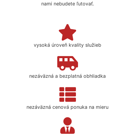
nami nebudete ľutovať.
vysoká úroveň kvality služieb
nezáväzná a bezplatná obhliadka
nezáväzná cenová ponuka na mieru