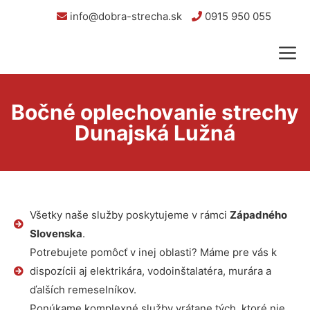
info@dobra-strecha.sk
0915 950 055
Bočné oplechovanie strechy
Dunajská Lužná
Všetky naše služby poskytujeme v rámci
Západného
Slovenska
.
Potrebujete pomôcť v inej oblasti? Máme pre vás k
dispozícii aj elektrikára, vodoinštalatéra, murára a
ďalších remeselníkov.
Ponúkame komplexné služby vrátane tých, ktoré nie