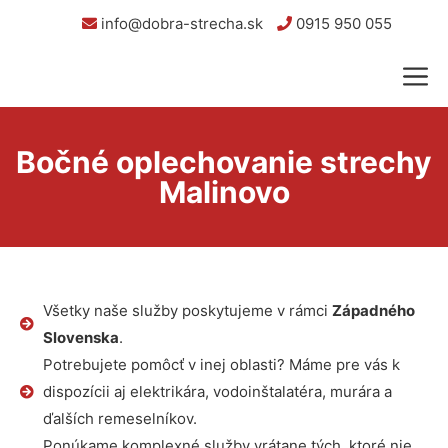
info@dobra-strecha.sk
0915 950 055
Bočné oplechovanie strechy
Malinovo
Všetky naše služby poskytujeme v rámci
Západného
Slovenska
.
Potrebujete pomôcť v inej oblasti? Máme pre vás k
dispozícii aj elektrikára, vodoinštalatéra, murára a
ďalších remeselníkov.
Ponúkame komplexné služby vrátane tých, ktoré nie