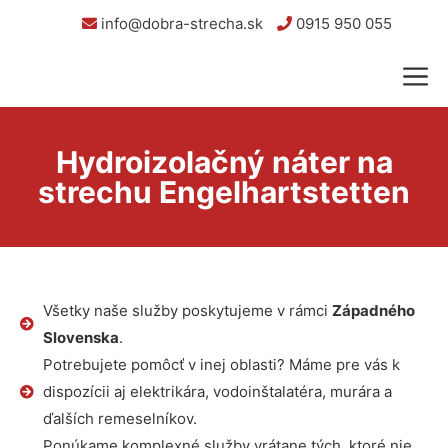
info@dobra-strecha.sk
0915 950 055
Hydroizolačný náter na
strechu Engelhartstetten
Všetky naše služby poskytujeme v rámci
Západného
Slovenska
.
Potrebujete pomôcť v inej oblasti? Máme pre vás k
dispozícii aj elektrikára, vodoinštalatéra, murára a
ďalších remeselníkov.
Ponúkame komplexné služby vrátane tých, ktoré nie