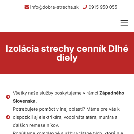
info@dobra-strecha.sk
0915 950 055
Izolácia strechy cenník Dlhé
diely
Všetky naše služby poskytujeme v rámci
Západného
Slovenska
.
Potrebujete pomôcť v inej oblasti? Máme pre vás k
dispozícii aj elektrikára, vodoinštalatéra, murára a
ďalších remeselníkov.
Ponúkame komplexné služby vrátane tých, ktoré nie