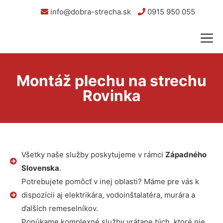
info@dobra-strecha.sk
0915 950 055
Montáž plechu na strechu
Rovinka
Všetky naše služby poskytujeme v rámci
Západného
Slovenska
.
Potrebujete pomôcť v inej oblasti? Máme pre vás k
dispozícii aj elektrikára, vodoinštalatéra, murára a
ďalších remeselníkov.
Ponúkame komplexné služby vrátane tých, ktoré nie