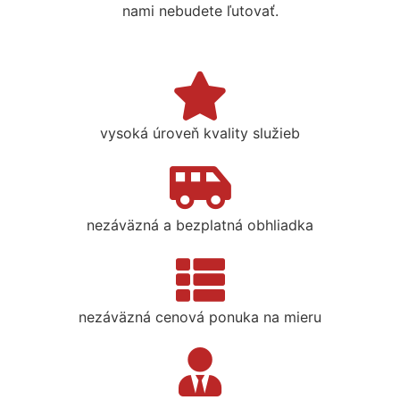
nami nebudete ľutovať.
vysoká úroveň kvality služieb
nezáväzná a bezplatná obhliadka
nezáväzná cenová ponuka na mieru