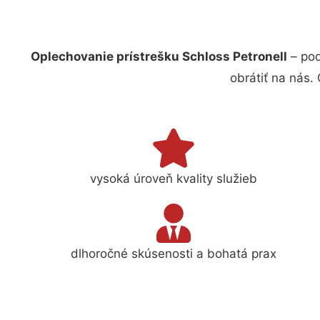
Oplechovanie prístrešku Schloss Petronell
– poď
obrátiť na nás.
vysoká úroveň kvality služieb
dlhoročné skúsenosti a bohatá prax