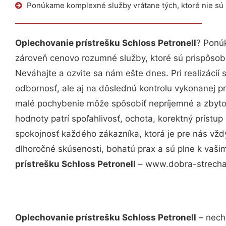
Ponúkame komplexné služby vrátane tých, ktoré nie sú
Oplechovanie prístrešku Schloss Petronell
? Ponú
zároveň cenovo rozumné služby, ktoré sú prispôso
Neváhajte a ozvite sa nám ešte dnes. Pri realizácií
odbornosť, ale aj na dôslednú kontrolu vykonanej p
malé pochybenie môže spôsobiť nepríjemné a zbyto
hodnoty patrí spoľahlivosť, ochota, korektný príst
spokojnosť každého zákazníka, ktorá je pre nás vžd
dlhoročné skúsenosti, bohatú prax a sú plne k vaš
prístrešku Schloss Petronell
– www.dobra-strecha.s
Oplechovanie prístrešku Schloss Petronell
– necha