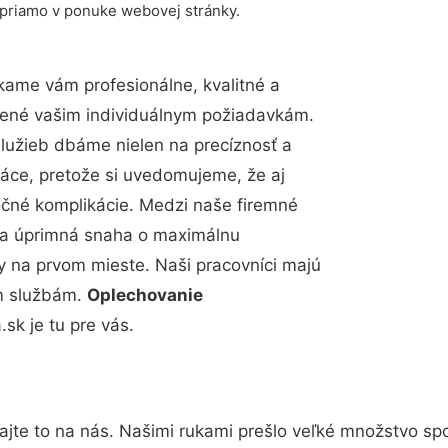
 priamo v ponuke webovej stránky.
kame vám profesionálne, kvalitné a
bené vašim individuálnym požiadavkám.
 služieb dbáme nielen na precíznosť a
ráce, pretože si uvedomujeme, že aj
čné komplikácie. Medzi naše firemné
up a úprimná snaha o maximálnu
y na prvom mieste. Naši pracovníci majú
im službám.
Oplechovanie
k je tu pre vás.
jte to na nás. Našimi rukami prešlo veľké množstvo sp