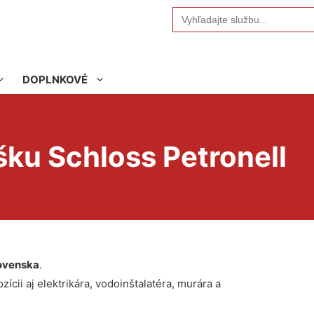
Search
for:
DOPLNKOVÉ
šku Schloss Petronell
ovenska
.
ícii aj elektrikára, vodoinštalatéra, murára a