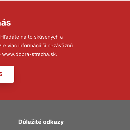
nás
 Hľadáte na to skúsených a
e viac informácií či nezáväznú
– www.dobra-strecha.sk.
S
Dôležité odkazy