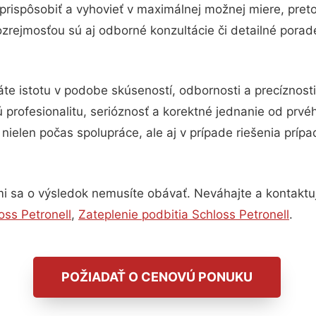
prispôsobiť a vyhovieť v maximálnej možnej miere, pret
zrejmosťou sú aj odborné konzultácie či detailné porade
te istotu v podobe skúseností, odbornosti a precíznos
 profesionalitu, serióznosť a korektné jednanie od prv
nielen počas spolupráce, ale aj v prípade riešenia príp
i sa o výsledok nemusíte obávať. Neváhajte a kontaktujte
oss Petronell
,
Zateplenie podbitia Schloss Petronell
.
POŽIADAŤ O CENOVÚ PONUKU