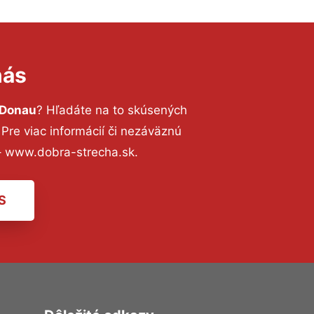
nás
 Donau
? Hľadáte na to skúsených
re viac informácií či nezáväznú
– www.dobra-strecha.sk.
S