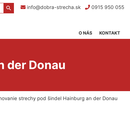
Search Button
info@dobra-strecha.sk
0915 950 055
O NÁS
KONTAKT
n der Donau