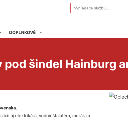
Search
for:
DOPLNKOVÉ
 pod šindel Hainburg a
ovenska
.
ícii aj elektrikára, vodoinštalatéra, murára a