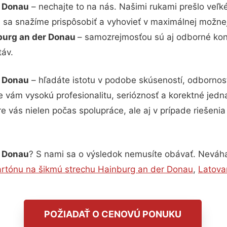
r Donau
– nechajte to na nás. Našimi rukami prešlo ve
i sa snažíme prispôsobiť a vyhovieť v maximálnej možne
burg an der Donau
– samozrejmosťou sú aj odborné konz
táv.
r Donau
– hľadáte istotu v podobe skúseností, odbornost
vám vysokú profesionalitu, serióznosť a korektné jed
e vás nielen počas spolupráce, ale aj v prípade riešeni
r Donau
? S nami sa o výsledok nemusíte obávať. Neváhajt
rtónu na šikmú strechu Hainburg an der Donau
,
Latova
POŽIADAŤ O CENOVÚ PONUKU