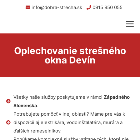
info@dobra-strecha.sk
0915 950 055
Oplechovanie strešného
okna Devín
Všetky naše služby poskytujeme v rámci
Západného
Slovenska
.
Potrebujete pomôcť v inej oblasti? Máme pre vás k
dispozícii aj elektrikára, vodoinštalatéra, murára a
ďalších remeselníkov.
Ponúkame komplexné služby vrátane tých, ktoré nie