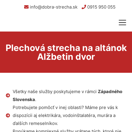
info@dobra-strecha.sk
0915 950 055
Plechová strecha na altánok
Alžbetin dvor
Všetky naše služby poskytujeme v rámci
Západného
Slovenska
.
Potrebujete pomôcť v inej oblasti? Máme pre vás k
dispozícii aj elektrikára, vodoinštalatéra, murára a
ďalších remeselníkov.
Ponúkame komplexné služby vrátane tých, ktoré nie