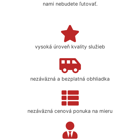
nami nebudete ľutovať.
vysoká úroveň kvality služieb
nezáväzná a bezplatná obhliadka
nezáväzná cenová ponuka na mieru