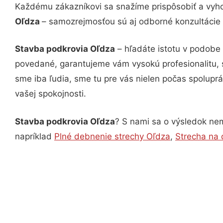
Každému zákazníkovi sa snažíme prispôsobiť a vyho
Oľdza
– samozrejmosťou sú aj odborné konzultácie č
Stavba podkrovia Oľdza
– hľadáte istotu v podobe 
povedané, garantujeme vám vysokú profesionalitu, 
sme iba ľudia, sme tu pre vás nielen počas spoluprác
vašej spokojnosti.
Stavba podkrovia Oľdza
? S nami sa o výsledok nemu
napríklad
Plné debnenie strechy Oľdza
,
Strecha na