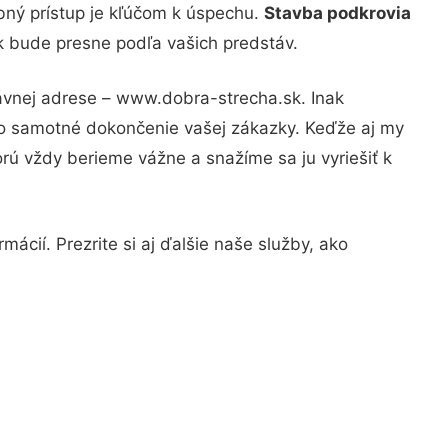
bný prístup je kľúčom k úspechu.
Stavba podkrovia
ok bude presne podľa vašich predstáv.
rávnej adrese – www.dobra-strecha.sk. Inak
po samotné dokončenie vašej zákazky. Keďže aj my
orú vždy berieme vážne a snažíme sa ju vyriešiť k
ácií. Prezrite si aj ďalšie naše služby, ako