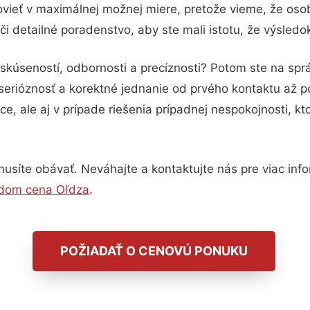
vieť v maximálnej možnej miere, pretože vieme, že oso
i detailné poradenstvo, aby ste mali istotu, že výsled
skúseností, odbornosti a precíznosti? Potom ste na sp
serióznosť a korektné jednanie od prvého kontaktu až 
e, ale aj v prípade riešenia prípadnej nespokojnosti, kt
síte obávať. Neváhajte a kontaktujte nás pre viac inform
 dom cena Oľdza
.
POŽIADAŤ O CENOVÚ PONUKU