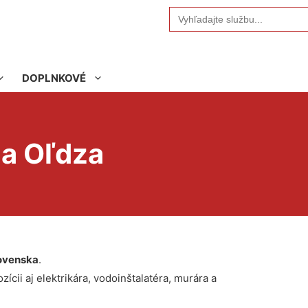
Search
for:
DOPLNKOVÉ
na Oľdza
ovenska
.
ícii aj elektrikára, vodoinštalatéra, murára a