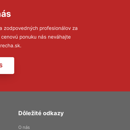
nás
 a zodpovedných profesionálov za
ú cenovú ponuku nás neváhajte
recha.sk.
S
Dôležité odkazy
O nás