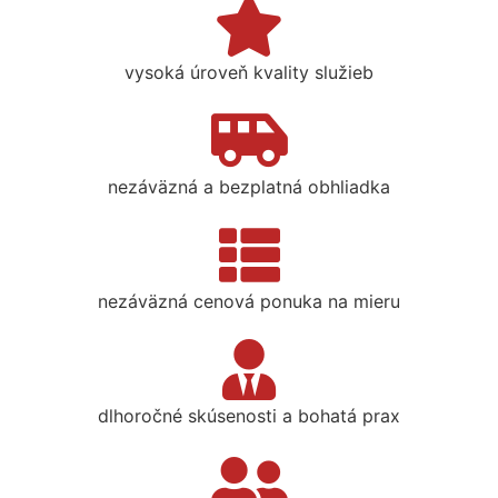
vysoká úroveň kvality služieb
nezáväzná a bezplatná obhliadka
nezáväzná cenová ponuka na mieru
dlhoročné skúsenosti a bohatá prax