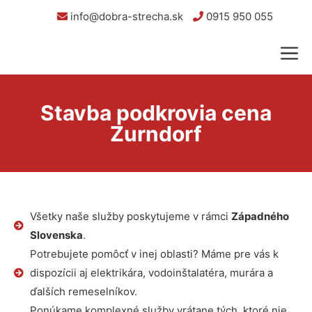
info@dobra-strecha.sk
0915 950 055
Stavba podkrovia cena
Zurndorf
Všetky naše služby poskytujeme v rámci
Západného
Slovenska
.
Potrebujete pomôcť v inej oblasti? Máme pre vás k
dispozícii aj elektrikára, vodoinštalatéra, murára a
ďalších remeselníkov.
Ponúkame komplexné služby vrátane tých, ktoré nie