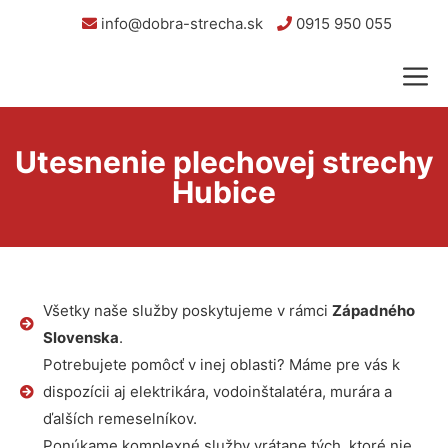
info@dobra-strecha.sk
0915 950 055
Utesnenie plechovej strechy
Hubice
Všetky naše služby poskytujeme v rámci
Západného
Slovenska
.
Potrebujete pomôcť v inej oblasti? Máme pre vás k
dispozícii aj elektrikára, vodoinštalatéra, murára a
ďalších remeselníkov.
Ponúkame komplexné služby vrátane tých, ktoré nie