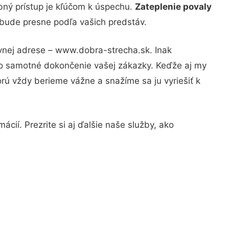
bný prístup je kľúčom k úspechu.
Zateplenie povaly
 bude presne podľa vašich predstáv.
ávnej adrese – www.dobra-strecha.sk. Inak
po samotné dokončenie vašej zákazky. Keďže aj my
orú vždy berieme vážne a snažíme sa ju vyriešiť k
cií. Prezrite si aj ďalšie naše služby, ako