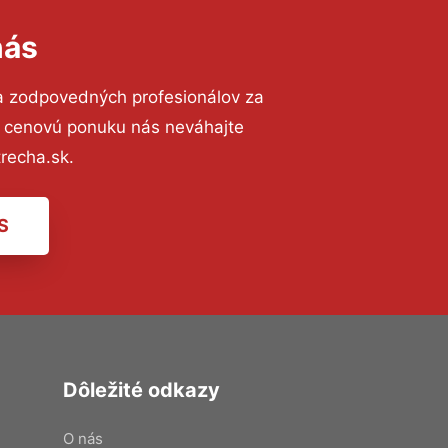
nás
a zodpovedných profesionálov za
ú cenovú ponuku nás neváhajte
recha.sk.
S
Dôležité odkazy
O nás