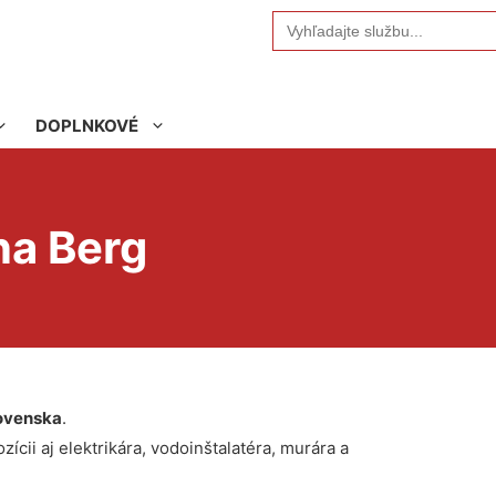
Search
for:
DOPLNKOVÉ
na Berg
ovenska
.
ícii aj elektrikára, vodoinštalatéra, murára a