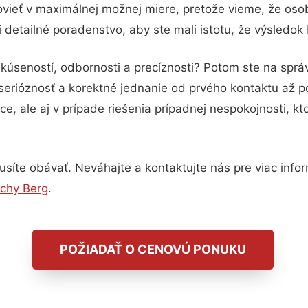
vieť v maximálnej možnej miere, pretože vieme, že oso
 detailné poradenstvo, aby ste mali istotu, že výsledok
skúseností, odbornosti a precíznosti? Potom ste na spr
serióznosť a korektné jednanie od prvého kontaktu až 
e, ale aj v prípade riešenia prípadnej nespokojnosti, kt
íte obávať. Neváhajte a kontaktujte nás pre viac informá
echy Berg
.
POŽIADAŤ O CENOVÚ PONUKU