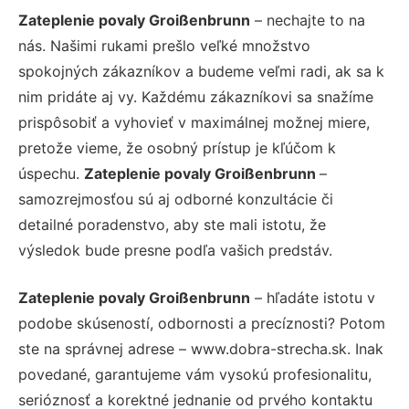
Zateplenie povaly Groißenbrunn
– nechajte to na
nás. Našimi rukami prešlo veľké množstvo
spokojných zákazníkov a budeme veľmi radi, ak sa k
nim pridáte aj vy. Každému zákazníkovi sa snažíme
prispôsobiť a vyhovieť v maximálnej možnej miere,
pretože vieme, že osobný prístup je kľúčom k
úspechu.
Zateplenie povaly Groißenbrunn
–
samozrejmosťou sú aj odborné konzultácie či
detailné poradenstvo, aby ste mali istotu, že
výsledok bude presne podľa vašich predstáv.
Zateplenie povaly Groißenbrunn
– hľadáte istotu v
podobe skúseností, odbornosti a precíznosti? Potom
ste na správnej adrese – www.dobra-strecha.sk. Inak
povedané, garantujeme vám vysokú profesionalitu,
serióznosť a korektné jednanie od prvého kontaktu