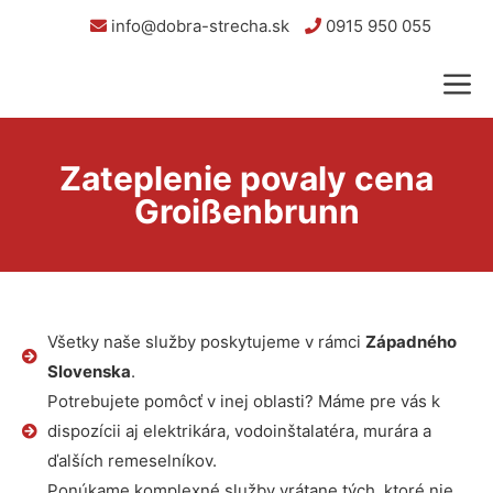
info@dobra-strecha.sk
0915 950 055
Zateplenie povaly cena
Groißenbrunn
Všetky naše služby poskytujeme v rámci
Západného
Slovenska
.
Potrebujete pomôcť v inej oblasti? Máme pre vás k
dispozícii aj elektrikára, vodoinštalatéra, murára a
ďalších remeselníkov.
Ponúkame komplexné služby vrátane tých, ktoré nie