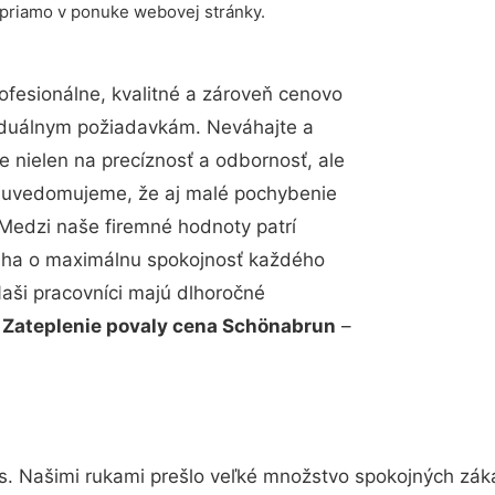
 priamo v ponuke webovej stránky.
fesionálne, kvalitné a zároveň cenovo
viduálnym požiadavkám. Neváhajte a
e nielen na precíznosť a odbornosť, ale
si uvedomujeme, že aj malé pochybenie
Medzi naše firemné hodnoty patrí
snaha o maximálnu spokojnosť každého
Naši pracovníci majú dlhoročné
.
Zateplenie povaly cena Schönabrun
–
s. Našimi rukami prešlo veľké množstvo spokojných záka