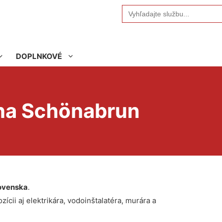
Search
for:
DOPLNKOVÉ
ena Schönabrun
ovenska
.
ícii aj elektrikára, vodoinštalatéra, murára a