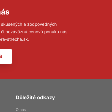
nás
o skúsených a zodpovedných
ií či nezáväznú cenovú ponuku nás
ra-strecha.sk.
S
Dôležité odkazy
O nás