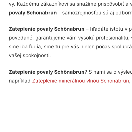
vy. Každému zákazníkovi sa snažíme prispôsobiť a 
povaly Schönabrun
– samozrejmosťou sú aj odborné
Zateplenie povaly Schönabrun
– hľadáte istotu v 
povedané, garantujeme vám vysokú profesionalitu, 
sme iba ľudia, sme tu pre vás nielen počas spoluprác
vašej spokojnosti.
Zateplenie povaly Schönabrun
? S nami sa o výsled
napríklad
Zateplenie minerálnou vlnou Schönabrun
,