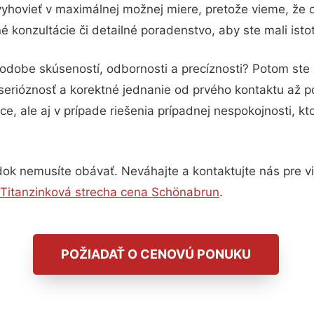
vyhovieť v maximálnej možnej miere, pretože vieme, že 
 konzultácie či detailné poradenstvo, aby ste mali isto
podobe skúseností, odbornosti a precíznosti? Potom ste
serióznosť a korektné jednanie od prvého kontaktu až 
e, ale aj v prípade riešenia prípadnej nespokojnosti, kt
ok nemusíte obávať. Neváhajte a kontaktujte nás pre viac
Titanzinková strecha cena Schönabrun
.
POŽIADAŤ O CENOVÚ PONUKU