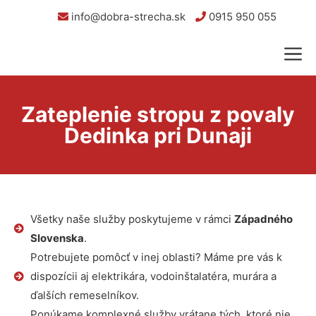
info@dobra-strecha.sk
0915 950 055
Zateplenie stropu z povaly
Dedinka pri Dunaji
Všetky naše služby poskytujeme v rámci
Západného
Slovenska
.
Potrebujete pomôcť v inej oblasti? Máme pre vás k
dispozícii aj elektrikára, vodoinštalatéra, murára a
ďalších remeselníkov.
Ponúkame komplexné služby vrátane tých, ktoré nie