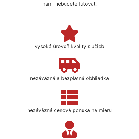
nami nebudete ľutovať.
vysoká úroveň kvality služieb
nezáväzná a bezplatná obhliadka
nezáväzná cenová ponuka na mieru