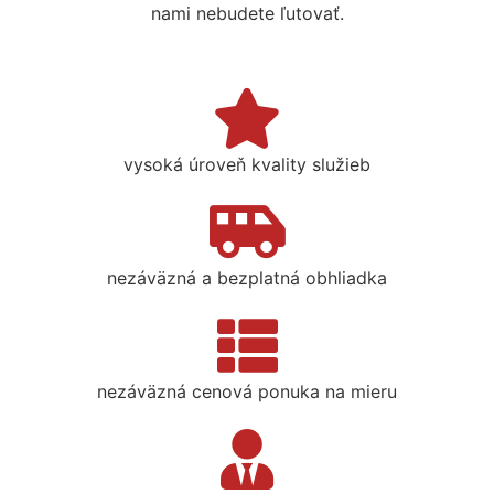
nami nebudete ľutovať.
vysoká úroveň kvality služieb
nezáväzná a bezplatná obhliadka
nezáväzná cenová ponuka na mieru