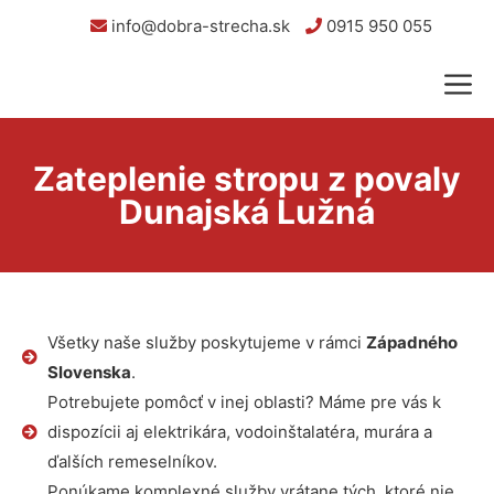
info@dobra-strecha.sk
0915 950 055
Zateplenie stropu z povaly
Dunajská Lužná
Všetky naše služby poskytujeme v rámci
Západného
Slovenska
.
Potrebujete pomôcť v inej oblasti? Máme pre vás k
dispozícii aj elektrikára, vodoinštalatéra, murára a
ďalších remeselníkov.
Ponúkame komplexné služby vrátane tých, ktoré nie