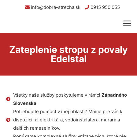
info@dobra-strecha.sk
0915 950 055
Zateplenie stropu z povaly
Edelstal
Všetky naše služby poskytujeme v rámci
Západného
Slovenska
.
Potrebujete pomôcť v inej oblasti? Máme pre vás k
dispozícii aj elektrikára, vodoinštalatéra, murára a
ďalších remeselníkov.
Ponúkame komplexné služby vrátane tých, ktoré nie