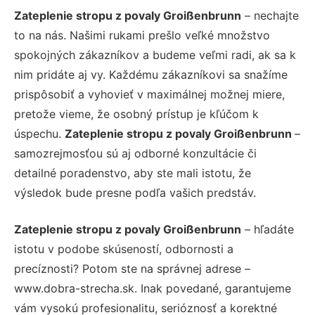
Zateplenie stropu z povaly Groißenbrunn
– nechajte
to na nás. Našimi rukami prešlo veľké množstvo
spokojných zákazníkov a budeme veľmi radi, ak sa k
nim pridáte aj vy. Každému zákazníkovi sa snažíme
prispôsobiť a vyhovieť v maximálnej možnej miere,
pretože vieme, že osobný prístup je kľúčom k
úspechu.
Zateplenie stropu z povaly Groißenbrunn
–
samozrejmosťou sú aj odborné konzultácie či
detailné poradenstvo, aby ste mali istotu, že
výsledok bude presne podľa vašich predstáv.
Zateplenie stropu z povaly Groißenbrunn
– hľadáte
istotu v podobe skúseností, odbornosti a
precíznosti? Potom ste na správnej adrese –
www.dobra-strecha.sk. Inak povedané, garantujeme
vám vysokú profesionalitu, serióznosť a korektné