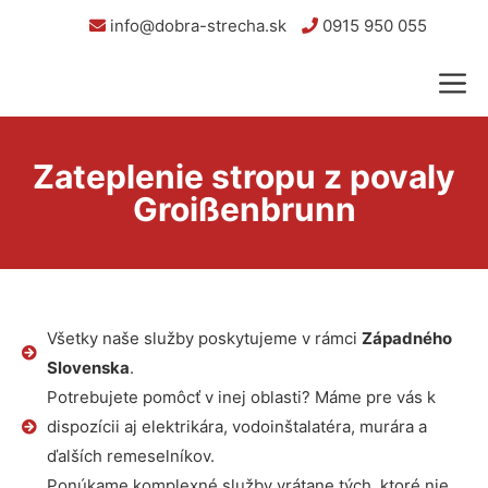
info@dobra-strecha.sk
0915 950 055
Zateplenie stropu z povaly
Groißenbrunn
Všetky naše služby poskytujeme v rámci
Západného
Slovenska
.
Potrebujete pomôcť v inej oblasti? Máme pre vás k
dispozícii aj elektrikára, vodoinštalatéra, murára a
ďalších remeselníkov.
Ponúkame komplexné služby vrátane tých, ktoré nie