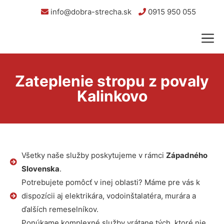
info@dobra-strecha.sk
0915 950 055
Zateplenie stropu z povaly
Kalinkovo
Všetky naše služby poskytujeme v rámci
Západného
Slovenska
.
Potrebujete pomôcť v inej oblasti? Máme pre vás k
dispozícii aj elektrikára, vodoinštalatéra, murára a
ďalších remeselníkov.
Ponúkame komplexné služby vrátane tých, ktoré nie