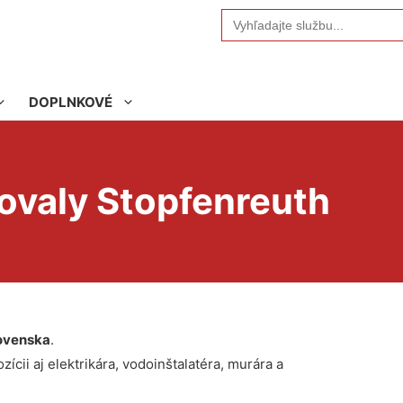
Search
for:
DOPLNKOVÉ
povaly Stopfenreuth
ovenska
.
ícii aj elektrikára, vodoinštalatéra, murára a