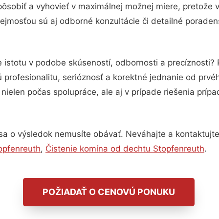
pôsobiť a vyhovieť v maximálnej možnej miere, pretože 
ejmosťou sú aj odborné konzultácie či detailné poradens
 istotu v podobe skúseností, odbornosti a precíznosti
 profesionalitu, serióznosť a korektné jednanie od prv
nielen počas spolupráce, ale aj v prípade riešenia príp
sa o výsledok nemusíte obávať. Neváhajte a kontaktujte n
opfenreuth
,
Čistenie komína od dechtu Stopfenreuth
.
POŽIADAŤ O CENOVÚ PONUKU