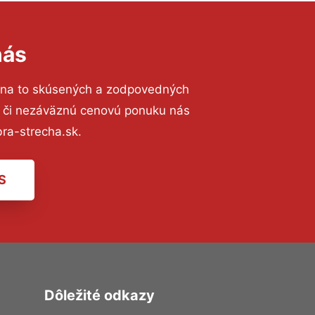
nás
 na to skúsených a zodpovedných
ií či nezáväznú cenovú ponuku nás
ra-strecha.sk.
S
Dôležité odkazy