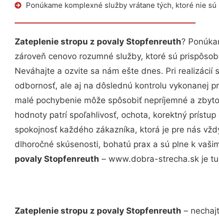
Ponúkame komplexné služby vrátane tých, ktoré nie sú
Zateplenie stropu z povaly Stopfenreuth
? Ponúkam
zároveň cenovo rozumné služby, ktoré sú prispôso
Neváhajte a ozvite sa nám ešte dnes. Pri realizácií
odbornosť, ale aj na dôslednú kontrolu vykonanej p
malé pochybenie môže spôsobiť nepríjemné a zbyto
hodnoty patrí spoľahlivosť, ochota, korektný príst
spokojnosť každého zákazníka, ktorá je pre nás vžd
dlhoročné skúsenosti, bohatú prax a sú plne k vaš
povaly Stopfenreuth
– www.dobra-strecha.sk je tu
Zateplenie stropu z povaly Stopfenreuth
– nechajt