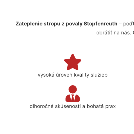
Zateplenie stropu z povaly Stopfenreuth
– poďt
obrátiť na nás.
vysoká úroveň kvality služieb
dlhoročné skúsenosti a bohatá prax