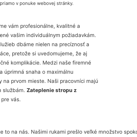
 priamo v ponuke webovej stránky.
e vám profesionálne, kvalitné a
bené vašim individuálnym požiadavkám.
 služieb dbáme nielen na precíznosť a
ráce, pretože si uvedomujeme, že aj
čné komplikácie. Medzi naše firemné
up a úprimná snaha o maximálnu
y na prvom mieste. Naši pracovníci majú
im službám.
Zateplenie stropu z
 pre vás.
e to na nás. Našimi rukami prešlo veľké množstvo spok