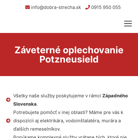
info@dobra-strecha.sk
0915 950 055
Záveterné oplechovanie
Potzneusield
Všetky naše služby poskytujeme v rámci
Západného
Slovenska
.
Potrebujete pomôcť v inej oblasti? Máme pre vás k
dispozícii aj elektrikára, vodoinštalatéra, murára a
ďalších remeselníkov.
Ponúkame komplexné služby vrátane tých, ktoré nie