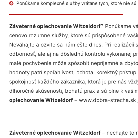
Ponúkame komplexné služby vrátane tých, ktoré nie sú
Záveterné oplechovanie Witzeldorf
? Ponúkame vám
cenovo rozumné služby, ktoré sú prispôsobené vaš
Neváhajte a ozvite sa nám ešte dnes. Pri realizácií
odbornosť, ale aj na dôslednú kontrolu vykonanej p
malé pochybenie môže spôsobiť nepríjemné a zbyto
hodnoty patrí spoľahlivosť, ochota, korektný príst
spokojnosť každého zákazníka, ktorá je pre nás vžd
dlhoročné skúsenosti, bohatú prax a sú plne k vaš
oplechovanie Witzeldorf
– www.dobra-strecha.sk j
Záveterné oplechovanie Witzeldorf
– nechajte to 