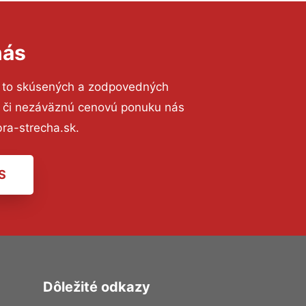
nás
 to skúsených a zodpovedných
ií či nezáväznú cenovú ponuku nás
ra-strecha.sk.
S
Dôležité odkazy