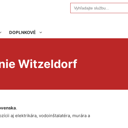
Search
for:
DOPLNKOVÉ
ie Witzeldorf
ovenska
.
ícii aj elektrikára, vodoinštalatéra, murára a