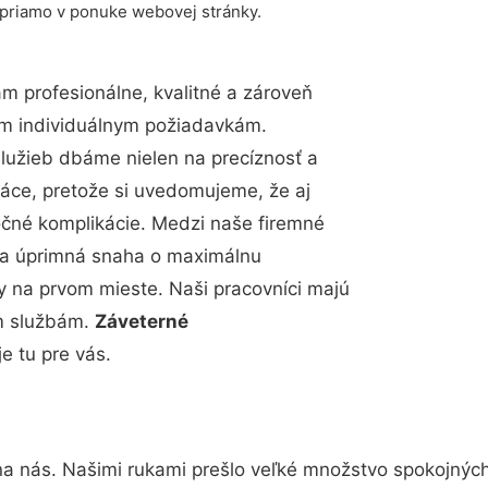
 priamo v ponuke webovej stránky.
 profesionálne, kvalitné a zároveň
im individuálnym požiadavkám.
 služieb dbáme nielen na precíznosť a
ráce, pretože si uvedomujeme, že aj
čné komplikácie. Medzi naše firemné
up a úprimná snaha o maximálnu
y na prvom mieste. Naši pracovníci majú
im službám.
Záveterné
e tu pre vás.
na nás. Našimi rukami prešlo veľké množstvo spokojnýc