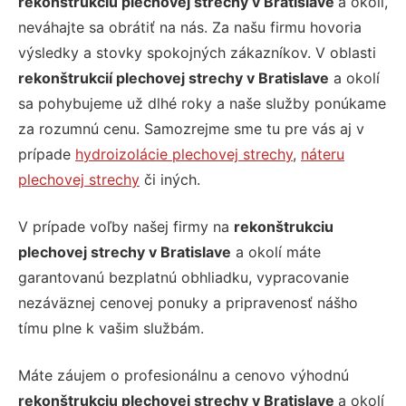
rekonštrukciu plechovej strechy v Bratislave
a okolí,
neváhajte sa obrátiť na nás. Za našu firmu hovoria
výsledky a stovky spokojných zákazníkov. V oblasti
rekonštrukcií plechovej strechy v Bratislave
a okolí
sa pohybujeme už dlhé roky a naše služby ponúkame
za rozumnú cenu. Samozrejme sme tu pre vás aj v
prípade
hydroizolácie plechovej strechy
,
náteru
plechovej strechy
či iných.
V prípade voľby našej firmy na
rekonštrukciu
plechovej strechy v Bratislave
a okolí máte
garantovanú bezplatnú obhliadku, vypracovanie
nezáväznej cenovej ponuky a pripravenosť nášho
tímu plne k vašim službám.
Máte záujem o profesionálnu a cenovo výhodnú
rekonštrukciu plechovej strechy v Bratislave
a okolí