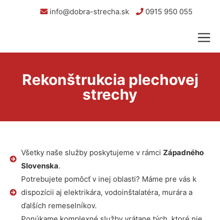
info@dobra-strecha.sk
0915 950 055
Rekonštrukcia plechovej
strechy
Všetky naše služby poskytujeme v rámci
Západného
Slovenska
.
Potrebujete pomôcť v inej oblasti? Máme pre vás k
dispozícii aj elektrikára, vodoinštalatéra, murára a
ďalších remeselníkov.
Ponúkame komplexné služby vrátane tých, ktoré nie