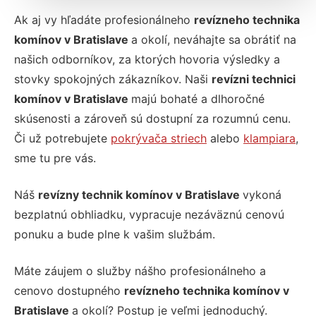
Ak aj vy hľadáte profesionálneho
revízneho technika
komínov v Bratislave
a okolí, neváhajte sa obrátiť na
našich odborníkov, za ktorých hovoria výsledky a
stovky spokojných zákazníkov. Naši
revízni technici
komínov v Bratislave
majú bohaté a dlhoročné
skúsenosti a zároveň sú dostupní za rozumnú cenu.
Či už potrebujete
pokrývača striech
alebo
klampiara
,
sme tu pre vás.
Náš
revízny technik komínov v Bratislave
vykoná
bezplatnú obhliadku, vypracuje nezáväznú cenovú
ponuku a bude plne k vašim službám.
Máte záujem o služby nášho profesionálneho a
cenovo dostupného
revízneho technika komínov v
Bratislave
a okolí? Postup je veľmi jednoduchý.