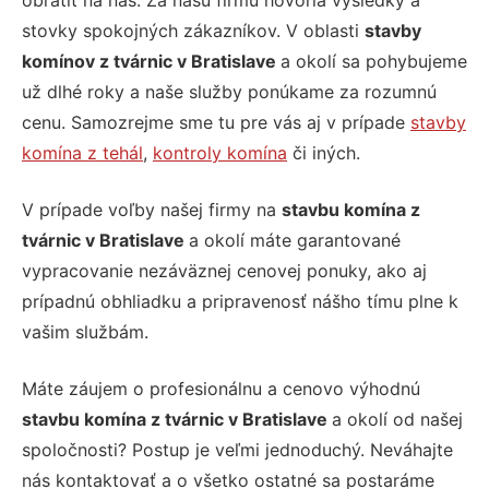
obrátiť na nás. Za našu firmu hovoria výsledky a
stovky spokojných zákazníkov. V oblasti
stavby
komínov z tvárnic v Bratislave
a okolí sa pohybujeme
už dlhé roky a naše služby ponúkame za rozumnú
cenu. Samozrejme sme tu pre vás aj v prípade
stavby
komína z tehál
,
kontroly komína
či iných.
V prípade voľby našej firmy na
stavbu komína z
tvárnic v Bratislave
a okolí máte garantované
vypracovanie nezáväznej cenovej ponuky, ako aj
prípadnú obhliadku a pripravenosť nášho tímu plne k
vašim službám.
Máte záujem o profesionálnu a cenovo výhodnú
stavbu komína z tvárnic v Bratislave
a okolí od našej
spoločnosti? Postup je veľmi jednoduchý. Neváhajte
nás kontaktovať a o všetko ostatné sa postaráme