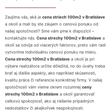
Zaujíma vás, aká je
cena striech 100m2 v Bratislave
a okolí a mali by ste záujem o cenovú ponuku od
našej spoločnosti? Sme vám plne k dispozícií –
kontaktujte nás.
Cena strechy 100m2 v Bratislave
a
okolí sa odvíja od viacerých faktorov, preto vám radi
vytvoríme individuálnu cenovú ponuku na mieru.
Cena strechy 100m2 v Bratislave
a okolí je pri
výbere realizátora určite dôležitá, no do úvahy treba
brať aj ďalšie aspekty, ako napríklad skúsenosti,
kvalitu práce či referencie konkrétnej firmy. V našej
spoločnosti vám vieme okrem rozumnej
ceny
strechy 100m2 v Bratislave
a okolí garantovať
celkovú spokojnosť, ako aj riešenie prípadných
nedostatkov či akejkoľvek nespokojnosti.