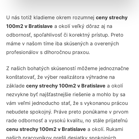
U nás totiž kladieme okrem rozumnej
ceny strechy
100m2 v Bratislave
a okolí veľký dôraz aj na
odbornosť, spoľahlivosť či korektný prístup. Preto
máme v našom tíme iba skúsených a overených
profesionálov s dlhoročnou praxou.
Z našich bohatých skúseností môžeme jednoznačne
konštatovať, že výber realizátora výhradne na
základe
ceny strechy 100m2 v Bratislave
a okolí
nezvykne byť najšťastnejšie riešenie a mohlo by sa
vám veľmi jednoducho stať, že s vykonanou prácou
nebudete spokojný. Práve preto ponúkame v prvom
rade odbornosť a vysokú kvalitu, no stále prijateľnú
cenu strechy 100m2 v Bratislave
a okolí. Rukami
našich pracovníkov prešli desiatky spokojných