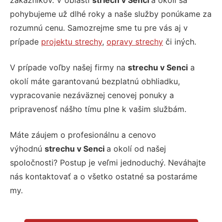
zákazníkov. V oblasti
striech v Senci
a okolí sa
pohybujeme už dlhé roky a naše služby ponúkame za
rozumnú cenu. Samozrejme sme tu pre vás aj v
prípade
projektu strechy
,
opravy strechy
či iných.
V prípade voľby našej firmy na
strechu v Senci
a
okolí máte garantovanú bezplatnú obhliadku,
vypracovanie nezáväznej cenovej ponuky a
pripravenosť nášho tímu plne k vašim službám.
Máte záujem o profesionálnu a cenovo
výhodnú
strechu v Senci
a okolí od našej
spoločnosti? Postup je veľmi jednoduchý.
Neváhajte
nás kontaktovať a o všetko ostatné sa postaráme
my.