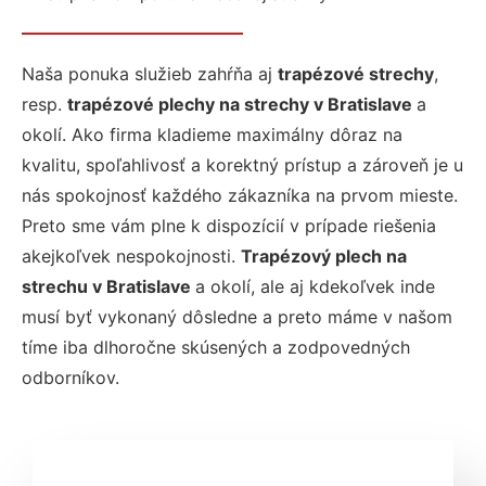
Naša ponuka služieb zahŕňa aj
trapézové strechy
,
resp.
trapézové plechy na strechy v Bratislave
a
okolí. Ako firma kladieme maximálny dôraz na
kvalitu, spoľahlivosť a korektný prístup a zároveň je u
nás spokojnosť každého zákazníka na prvom mieste.
Preto sme vám plne k dispozícií v prípade riešenia
akejkoľvek nespokojnosti.
Trapézový plech na
strechu v Bratislave
a okolí, ale aj kdekoľvek inde
musí byť vykonaný dôsledne a preto máme v našom
tíme iba dlhoročne skúsených a zodpovedných
odborníkov.