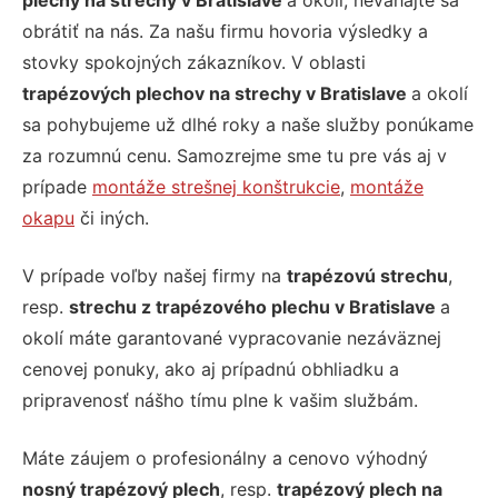
plechy na strechy v Bratislave
a okolí, neváhajte sa
obrátiť na nás. Za našu firmu hovoria výsledky a
stovky spokojných zákazníkov. V oblasti
trapézových plechov na strechy v Bratislave
a okolí
sa pohybujeme už dlhé roky a naše služby ponúkame
za rozumnú cenu. Samozrejme sme tu pre vás aj v
prípade
montáže strešnej konštrukcie
,
montáže
okapu
či iných.
V prípade voľby našej firmy na
trapézovú strechu
,
resp.
strechu z trapézového plechu v Bratislave
a
okolí máte garantované vypracovanie nezáväznej
cenovej ponuky, ako aj prípadnú obhliadku a
pripravenosť nášho tímu plne k vašim službám.
Máte záujem o profesionálny a cenovo výhodný
nosný trapézový plech
, resp.
trapézový plech na