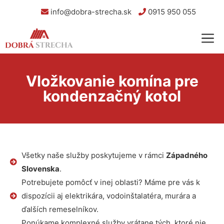
info@dobra-strecha.sk
0915 950 055
Vložkovanie komína pre
kondenzačný kotol
Všetky naše služby poskytujeme v rámci
Západného
Slovenska
.
Potrebujete pomôcť v inej oblasti? Máme pre vás k
dispozícii aj elektrikára, vodoinštalatéra, murára a
ďalších remeselníkov.
Ponúkame komplexné služby vrátane tých, ktoré nie