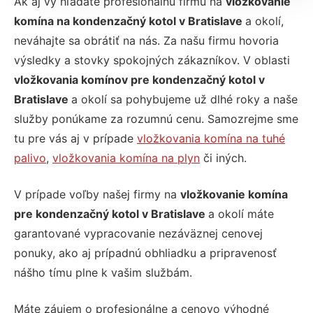
Ak aj vy hľadáte profesionálnu firmu na
vložkovanie
komína na kondenzačný kotol v Bratislave
a okolí,
neváhajte sa obrátiť na nás. Za našu firmu hovoria
výsledky a stovky spokojných zákazníkov. V oblasti
vložkovania komínov pre kondenzačný kotol v
Bratislave
a okolí sa pohybujeme už dlhé roky a naše
služby ponúkame za rozumnú cenu. Samozrejme sme
tu pre vás aj v prípade
vložkovania komína na tuhé
palivo
,
vložkovania komína na plyn
či iných.
V prípade voľby našej firmy na
vložkovanie komína
pre kondenzačný kotol v Bratislave
a okolí máte
garantované vypracovanie nezáväznej cenovej
ponuky, ako aj prípadnú obhliadku a pripravenosť
nášho tímu plne k vašim službám.
Máte záujem o profesionálne a cenovo výhodné