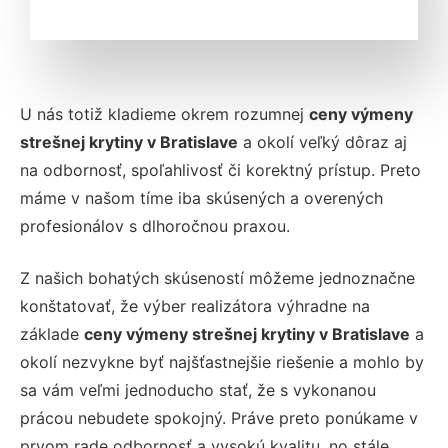
U nás totiž kladieme okrem rozumnej
ceny výmeny
strešnej krytiny v Bratislave
a okolí veľký dôraz aj
na odbornosť, spoľahlivosť či korektný prístup. Preto
máme v našom tíme iba skúsených a overených
profesionálov s dlhoročnou praxou.
Z našich bohatých skúseností môžeme jednoznačne
konštatovať, že výber realizátora výhradne na
základe
ceny výmeny strešnej krytiny v Bratislave
a
okolí nezvykne byť najšťastnejšie riešenie a mohlo by
sa vám veľmi jednoducho stať, že s vykonanou
prácou nebudete spokojný. Práve preto ponúkame v
prvom rade odbornosť a vysokú kvalitu, no stále