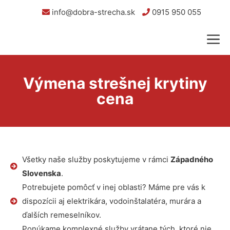
info@dobra-strecha.sk
0915 950 055
Výmena strešnej krytiny
cena
Všetky naše služby poskytujeme v rámci
Západného
Slovenska
.
Potrebujete pomôcť v inej oblasti? Máme pre vás k
dispozícii aj elektrikára, vodoinštalatéra, murára a
ďalších remeselníkov.
Ponúkame komplexné služby vrátane tých, ktoré nie