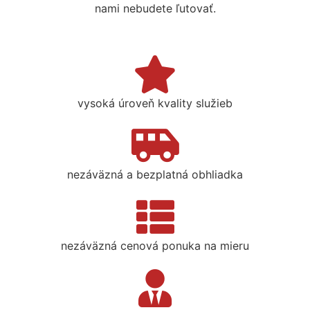
nami nebudete ľutovať.
vysoká úroveň kvality služieb
nezáväzná a bezplatná obhliadka
nezáväzná cenová ponuka na mieru