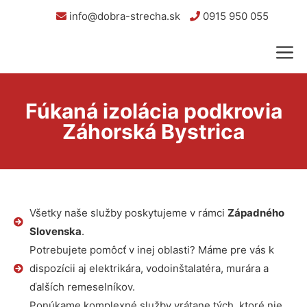
info@dobra-strecha.sk
0915 950 055
Fúkaná izolácia podkrovia
Záhorská Bystrica
Všetky naše služby poskytujeme v rámci
Západného
Slovenska
.
Potrebujete pomôcť v inej oblasti? Máme pre vás k
dispozícii aj elektrikára, vodoinštalatéra, murára a
ďalších remeselníkov.
Ponúkame komplexné služby vrátane tých, ktoré nie